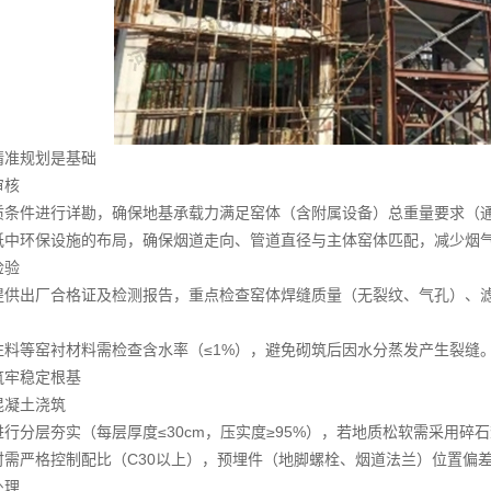
准规划是基础
审核
件进行详勘，确保地基承载力满足窑体（含附属设备）总重量要求（通常≥
中环保设施的布局，确保烟道走向、管道直径与主体窑体匹配，减少烟
检验
供出厂合格证及检测报告，重点检查窑体焊缝质量（无裂纹、气孔）、滤袋
料等窑衬材料需检查含水率（≤1%），避免砌筑后因水分蒸发产生裂缝
牢稳定根基
凝土浇筑
分层夯实（每层厚度≤30cm，压实度≥95%），若地质松软需采用碎
严格控制配比（C30以上），预埋件（地脚螺栓、烟道法兰）位置偏差≤
处理