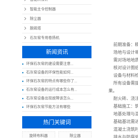
智能主令控制器
除尘器
脱硫塔
石灰窑专用卷扬机
前期准备：精
新闻资讯
场地与设计
需对场地地质条
​环保石灰窑的建设需要注意...
核对设计图纸
​石灰窑设备的环保性能如何...
设备与材料
环保石灰窑的特点有哪些你了...
所有设备需提
石灰窑设备的运行成本怎么有...
果。
耐火砖、浇注
​石灰窑设备出现故障该怎么...
基础施工：筑
环保石灰窑节能方法有哪些
地基处理与混
基础基坑需进行
热门关键词
混凝土浇筑时需
旋转布料器
除尘器
排水与防腐