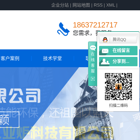
企业分站
|
网站地图
|
RSS
|
XML
|
18637212717
您需求，我服务
腾讯QQ
在线留言
在
客户案例
技术学堂
联系我们
线
分享到...
客
服
客户案例
国外案例
扫描二维码