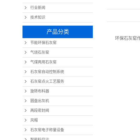
行业新闻
技术知识
产品分类
环保石灰窑作
节能环保石灰窑
气烧石灰窑
气煤两用石灰窑
石灰窑自动控制系统
石灰窑点火工艺服务
旋转布料器
圆盘出灰机
两段密封阀
风帽
石灰窑电子称量设备
智能料位计