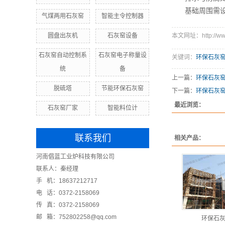
基础周围需设
气煤两用石灰窑
智能主令控制器
圆盘出灰机
石灰窑设备
本文网址：http://www.
石灰窑自动控制系
石灰窑电子称量设
关键词：
环保石灰
统
备
上一篇：
环保石灰
脱硫塔
节能环保石灰窑
下一篇：
环保石灰
最近浏览：
石灰窑厂家
智能料位计
联系我们
相关产品：
河南倡蓝工业炉科技有限公司
联系人：秦经理
手 机：18637212717
电 话：0372-2158069
传 真：0372-2158069
邮 箱：752802258@qq.com
环保石