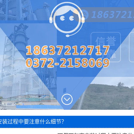
圆盘出灰机
两段密封阀
风帽
石灰窑电子称量设备
智能料位计
智能主令控制器
除尘器
脱硫塔
石灰窑专用卷扬机
1
2
3
安装过程中要注意什么细节？