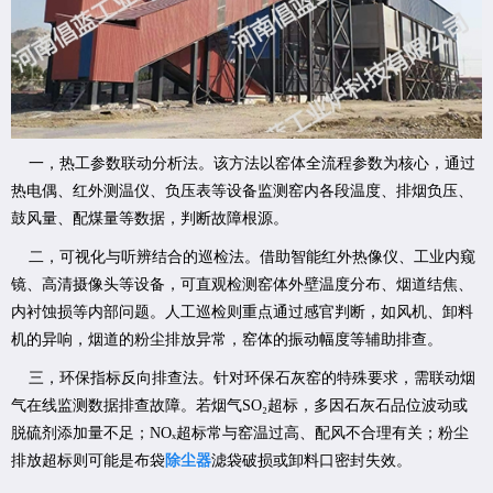
一，热工参数联动分析法。该方法以窑体全流程参数为核心，通过
热电偶、红外测温仪、负压表等设备监测窑内各段温度、排烟负压、
鼓风量、配煤量等数据，判断故障根源。
二，可视化与听辨结合的巡检法。借助智能红外热像仪、工业内窥
镜、高清摄像头等设备，可直观检测窑体外壁温度分布、烟道结焦、
内衬蚀损等内部问题。人工巡检则重点通过感官判断，如风机、卸料
机的异响，烟道的粉尘排放异常，窑体的振动幅度等辅助排查。
三，环保指标反向排查法。针对环保石灰窑的特殊要求，需联动烟
气在线监测数据排查故障。若烟气SO₂超标，多因石灰石品位波动或
脱硫剂添加量不足；NOₓ超标常与窑温过高、配风不合理有关；粉尘
排放超标则可能是布袋
除尘器
滤袋破损或卸料口密封失效。