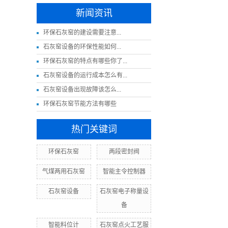
新闻资讯
​环保石灰窑的建设需要注意...
​石灰窑设备的环保性能如何...
环保石灰窑的特点有哪些你了...
石灰窑设备的运行成本怎么有...
​石灰窑设备出现故障该怎么...
环保石灰窑节能方法有哪些
热门关键词
环保石灰窑
两段密封阀
气煤两用石灰窑
智能主令控制器
石灰窑设备
石灰窑电子称量设
备
智能料位计
石灰窑点火工艺服