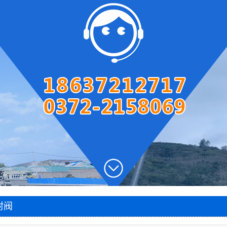
贵州圆盘出灰机
贵州两段密封阀
贵州风帽
贵州石灰窑电子称量设
贵州智能料位计
备
贵州智能主令控制器
贵州除尘器
贵州脱硫塔
贵州石灰窑专用卷扬机
1
2
3
封阀