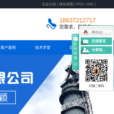
企业分站
|
网站地图
|
RSS
|
XML
|
18637212717
您需求，我服务
腾讯QQ
在线留言
在
客户案例
技术学堂
联系我们
线
分享到...
客
服
客户案例
国外案例
扫描二维码