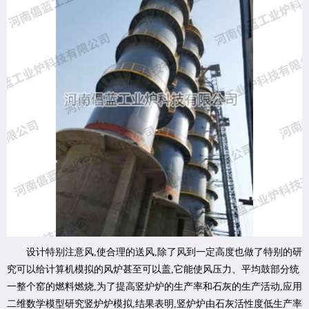
设计特别注意风,使合理的送风,除了风到一定高度也做了特别的研
究可以给计算机模拟的风炉甚至可以盖,它能使风压力、平均鼓部分统
一整个窑的燃料燃烧,为了提高竖炉炉的生产率和石灰的生产活动,应用
二维数学模型研究竖炉炉模拟,结果表明,竖炉炉由石灰活性度低生产率