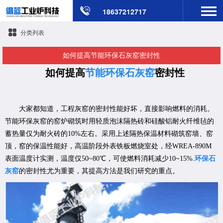
18637212717
分类列表
如何提高节能环保石灰窑密封性
如何提高
节能环保石灰窑
密封性
大家都知道，工程灰窑的密封性能好坏，直接影响燃料的消耗。
节能环保灰窑的窑炉砌筑时用轻质泡沫隔热砖和硅酸铝耐火纤维毡的
蓄热量仅为耐火砖的10%左右。采用上述隔热保温材料砌筑窑墙、窑
顶，窑的保温性能好，高温阶段外表铁板燃烧室处，经WREA-890M
表面温度计实测，温度仅50~80℃，可使燃料消耗减少10~15%.
环保石
灰窑
的密封性尤为重要，其提高方法是我们研究的重点。