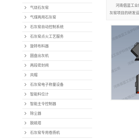
河南倡蓝工业
气烧石灰窑
灰窑项目的研发
气煤两用石灰窑
石灰窑自动控制系统
石灰窑点火工艺服务
旋转布料器
圆盘出灰机
两段密封阀
风帽
石灰窑电子称量设备
智能料位计
智能主令控制器
除尘器
脱硫塔
石灰窑专用卷扬机