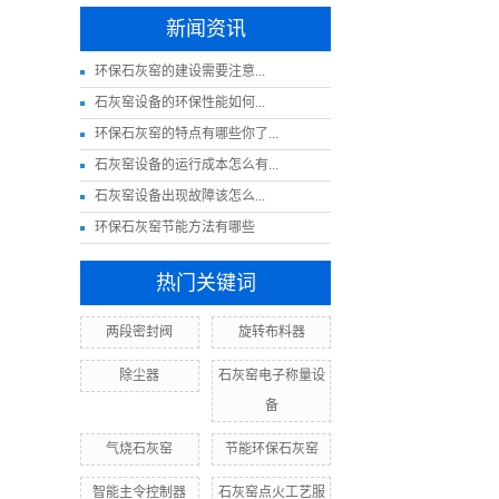
新闻资讯
​环保石灰窑的建设需要注意...
​石灰窑设备的环保性能如何...
环保石灰窑的特点有哪些你了...
石灰窑设备的运行成本怎么有...
​石灰窑设备出现故障该怎么...
环保石灰窑节能方法有哪些
热门关键词
两段密封阀
旋转布料器
除尘器
石灰窑电子称量设
备
气烧石灰窑
节能环保石灰窑
智能主令控制器
石灰窑点火工艺服