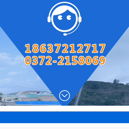
圆盘出灰机
两段密封阀
风帽
石灰窑电子称量设备
智能料位计
智能主令控制器
除尘器
脱硫塔
石灰窑专用卷扬机
1
2
3