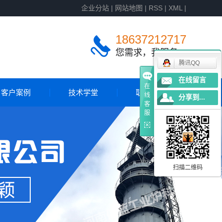
企业分站
|
网站地图
|
RSS
|
XML
|
18637212717
您需求，我服务
腾讯QQ
在线留言
在
客户案例
技术学堂
联系我们
线
分享到...
客
服
客户案例
国外案例
扫描二维码