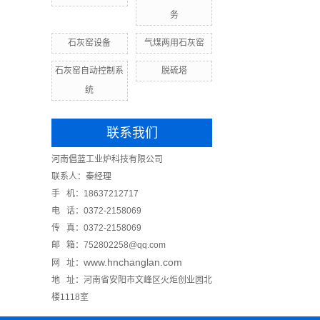
务
石灰窑设备
气煤两用石灰窑
石灰窑自动控制系
脱硫塔
统
联系我们
河南倡蓝工业炉科技有限公司
联系人：秦经理
手 机：18637212717
电 话：0372-2158069
传 真：0372-2158069
邮 箱：752802258@qq.com
www.hnchanglan.com
网 址：
地 址：河南省安阳市文峰区火炬创业园北
楼1118室