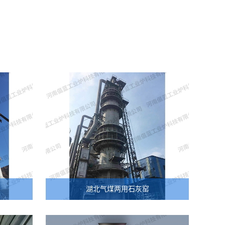
湖北气煤两用石灰窑