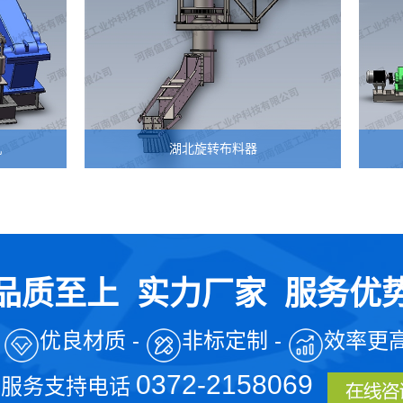
湖北旋转布料器
湖北
品质至上
实力厂家 服务优
-
优良材质 -
非标定制 -
效率更高
0372-2158069
服务支持电话