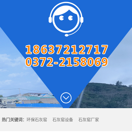
湖北圆盘出灰机
湖北两段密封阀
湖北风帽
湖北石灰窑电子称量设
湖北智能料位计
备
湖北智能主令控制器
湖北除尘器
湖北脱硫塔
湖北石灰窑专用卷扬机
1
2
3
热门关键词：
环保石灰窑
石灰窑设备
石灰窑厂家