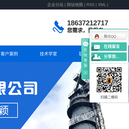
企业分站
|
网站地图
|
RSS
|
XML
|
18637212717
您需求，我服务
腾讯QQ
在线留言
在
客户案例
技术学堂
联系我们
线
分享到...
客
服
客户案例
国外案例
扫描二维码