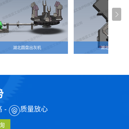
圆盘出灰机
湖北两段密封阀
势
 -
质量放心