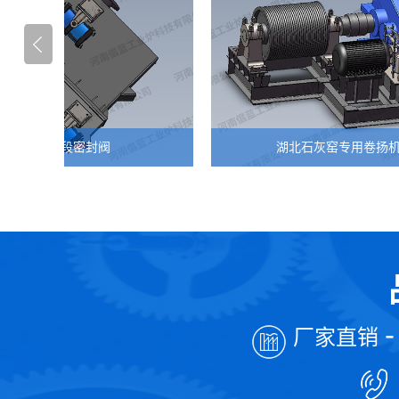
段密封阀
湖北石灰窑专用卷扬机
厂家直销