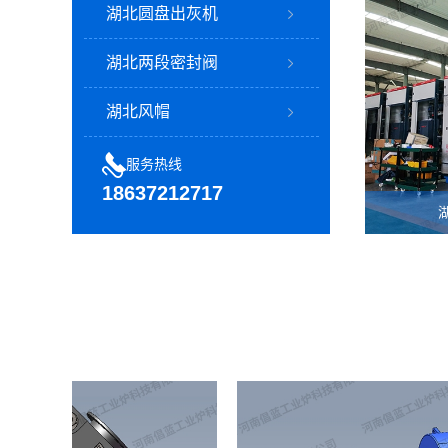
湖北圆盘出灰机
湖北两段密封阀
湖北风帽
服务热线
18637212717