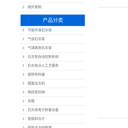
国外案例
产品分类
节能环保石灰窑
气烧石灰窑
气煤两用石灰窑
石灰窑自动控制系统
石灰窑点火工艺服务
旋转布料器
圆盘出灰机
两段密封阀
风帽
石灰窑电子称量设备
智能料位计
智能主令控制器