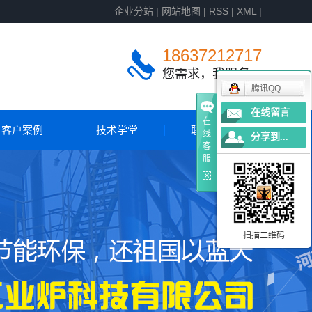
企业分站
|
网站地图
|
RSS
|
XML
|
18637212717
您需求，我服务
腾讯QQ
在线留言
在
客户案例
技术学堂
联系我们
线
分享到...
客
服
客户案例
国外案例
扫描二维码