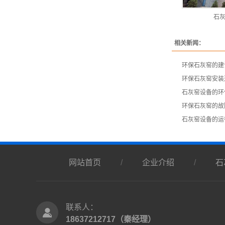
石
相关新闻：
​环保石灰窑的
环保石灰窑安装
​石灰窑设备的
​环保石灰窑的
石灰窑设备的运
网站首页
/
企业介绍
/
石
联系人：
18637212717（秦经理）