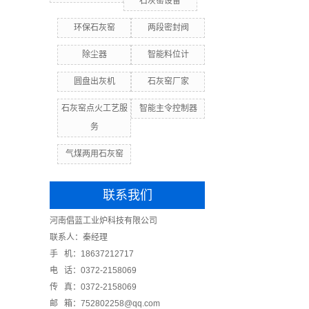
石灰窑设备
环保石灰窑
两段密封阀
除尘器
智能料位计
圆盘出灰机
石灰窑厂家
石灰窑点火工艺服
智能主令控制器
务
气煤两用石灰窑
联系我们
河南倡蓝工业炉科技有限公司
联系人：秦经理
手 机：18637212717
电 话：0372-2158069
传 真：0372-2158069
邮 箱：752802258@qq.com