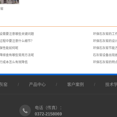
灰窑
建设需要注意哪些关键问题
环保石灰窑的工
过程中要注意什么细节？
​环保石灰窑的设
环保性能如何呢
环保石灰窑节能
故障排查有哪些常用方法呢
​石灰窑设备出现
行成本怎么有效降低
环保石灰窑的特
灰窑
/
产品中心
/
客户案例
/
技术
电话（传真）：
0372-2158069