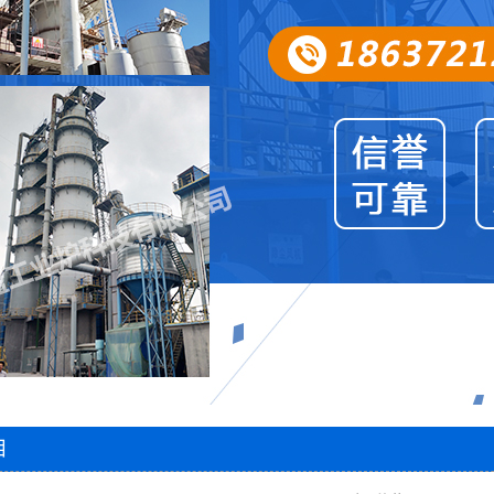
圆盘出灰机
两段密封阀
风帽
石灰窑电子称量设备
智能料位计
智能主令控制器
除尘器
脱硫塔
石灰窑专用卷扬机
1
2
3
目