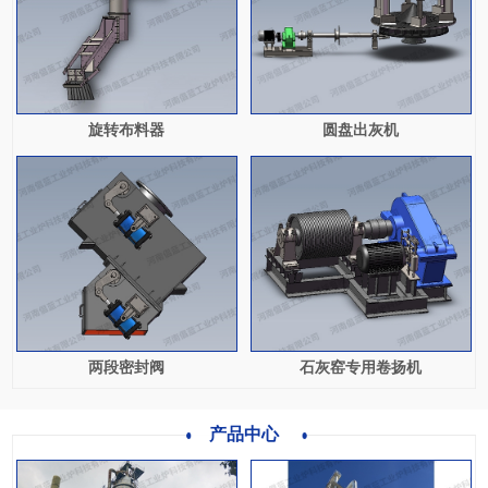
旋转布料器
圆盘出灰机
两段密封阀
石灰窑专用卷扬机
产品中心