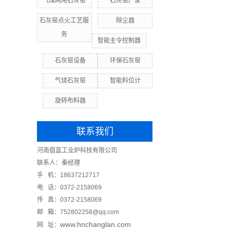
气煤两用石灰窑
石灰窑厂家
石灰窑点火工艺服
除尘器
务
智能主令控制器
石灰窑设备
环保石灰窑
气烧石灰窑
智能料位计
旋转布料器
联系我们
河南倡蓝工业炉科技有限公司
联系人：秦经理
手 机：18637212717
电 话：0372-2158069
传 真：0372-2158069
邮 箱：752802258@qq.com
www.hnchanglan.com
网 址：