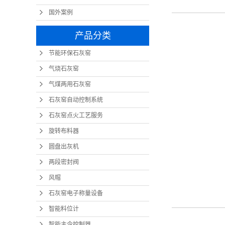
国外案例
产品分类
节能环保石灰窑
气烧石灰窑
气煤两用石灰窑
石灰窑自动控制系统
石灰窑点火工艺服务
旋转布料器
圆盘出灰机
两段密封阀
风帽
石灰窑电子称量设备
智能料位计
智能主令控制器