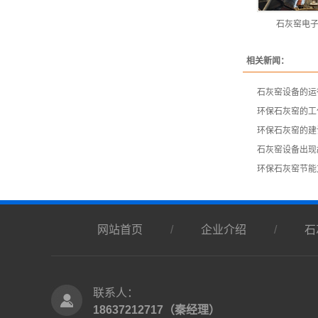
石灰窑电
相关新闻：
石灰窑设备的运
环保石灰窑的工
​环保石灰窑的
​石灰窑设备出
环保石灰窑节能
网站首页
/
企业介绍
/
石
联系人：
18637212717（秦经理）