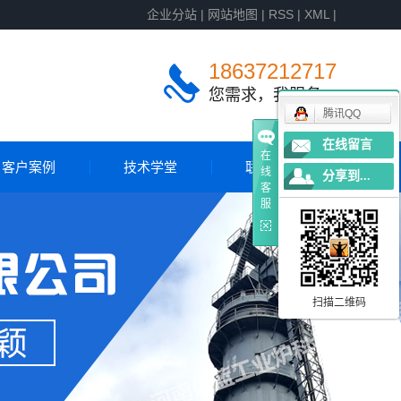
企业分站
|
网站地图
|
RSS
|
XML
|
18637212717
您需求，我服务
腾讯QQ
在线留言
在
客户案例
技术学堂
联系我们
线
分享到...
客
服
客户案例
国外案例
扫描二维码