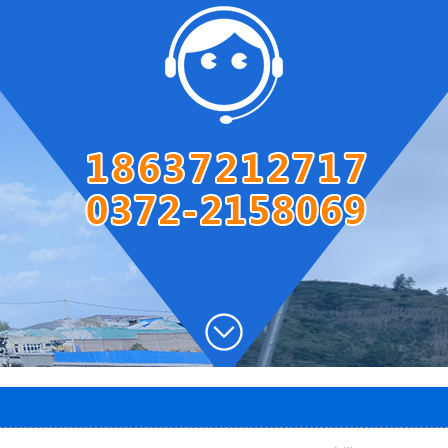
圆盘出灰机
两段密封阀
风帽
石灰窑电子称量设备
智能料位计
智能主令控制器
除尘器
脱硫塔
石灰窑专用卷扬机
1
2
3