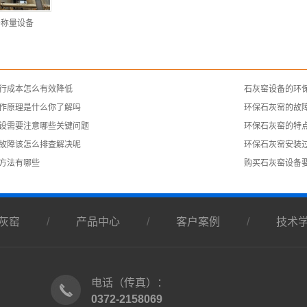
子称量设备
行成本怎么有效降低
​石灰窑设备的环
作原理是什么你了解吗
​环保石灰窑的故
建设需要注意哪些关键问题
环保石灰窑的特
现故障该怎么排查解决呢
环保石灰窑安装
方法有哪些
​购买石灰窑设备
灰窑
/
产品中心
/
客户案例
/
技术
电话（传真）：
0372-2158069