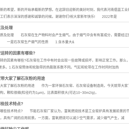
的希望，新的开始承载新的梦想。在这辞旧迎新的美好时刻，我代表河南倡蓝工业炉
工们表示深深的感谢和诚挚的问候。谢谢你们!祝大家新年快乐! 2022年是
质及处理
及处理 石灰窑在生产物料时会产生烟气。由于烟气中含有有害成分，需要经过处
。 一是石灰窑生产烟气的性质 1.含水量大&
运转的因素有哪些?
转的因素有哪些?石灰窑在工作中有时会出现一些故障或损坏，影响正常工作。那么
更多。1.石灰窑筒体和轮胎带的热膨胀系数不同。气缸和轮带在工作时同时加热
家带大家了解石灰粉的用途
带大家了解石灰粉的用途 作为一家环保石灰窑、石灰窑设备制造商，今天就带大家
，颗粒很细(粒径约为1μm)，比表面积很大(可达10~30m2/g)，
些技术特点?
些技术特点? 节能石灰窑厂家认为，富氧燃烧技术是工业窑炉具有发展前景的节
，具有广阔的应用前景。一方面，富氧燃烧可以减少空气需求，减少烟气产生，减