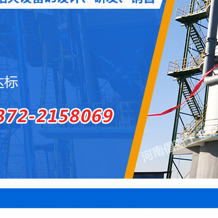
圆盘出灰机
两段密封阀
风帽
石灰窑电子称量设备
智能料位计
智能主令控制器
除尘器
脱硫塔
石灰窑专用卷扬机
1
2
3