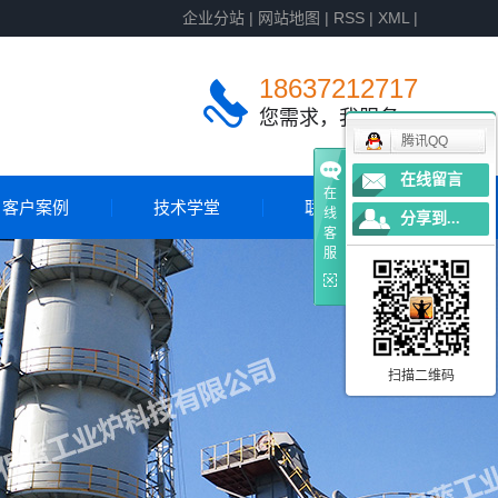
企业分站
|
网站地图
|
RSS
|
XML
|
18637212717
您需求，我服务
腾讯QQ
在线留言
在
客户案例
技术学堂
联系我们
线
分享到...
客
服
客户案例
国外案例
扫描二维码