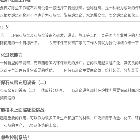
要做好除尘工作呢
做好除尘工作呢石灰窑设备一般选择回转煅烧窑，也称旋窑。是一种较为成熟的传统
以根据煅烧的物料不同也分为石灰窑、陶粒煅烧窑、水泥煅烧窑、冶金煅烧窑和化工
工艺
艺 环保石灰窑及石灰窑设备的研发、设计、施工等工作一直是国内企业关注的方面
实际使用的一个目标产品。 今天环保石灰窑厂家的工作人员就为我们详细介绍一下
净化过滤能力
种新型的节能窑，而且随着国内环保法规的推广，它的应用越来越广泛，其优良的加
。这对空气治理有非常重要的帮助。 环保石灰窑主要由窑体、给料装置、分配装置
环保石灰窑专用设备（二）
保石灰窑专用设备（二） ⑤旋转分料机 石灰窑设备加料在炉膛内需要保证料面均
频调速的
节能技术上面临哪些挑战
起着重要的作用，可以作为很多工业生产和加工的材料，广泛应用于冶金、化工、环
，石灰的生产，已经从传统的土窑，
用哪些控制系统？