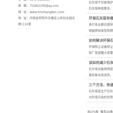
石灰窑不仅能保护
邮 箱：752802258@qq.com
石灰窑种类繁多
www.hnchanglan.com
网 址：
环保石灰窑有
地 址：河南省安阳市文峰区火炬创业园北
楼1118室
各行各业都在倡导
根据燃烧类型和
如何解决环保
环保除尘设备除尘
窑厂家提醒大家
该如何减少石
石灰窑设备使用是
擦现象出现发热
三个方法，快
石灰窑是生产石灰
对环境污染的优势
共275条
每页20条