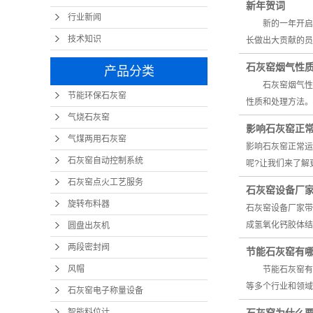
新年贺词
行业新闻
新的一年开启新
技术知识
长做出大贡献的员
石灰窑烟气性
产品分类
石灰窑烟气性质
节能环保石灰窑
性质和处理方法
气烧石灰窑
影响石灰窑正常
气煤两用石灰窑
影响石灰窑正常运
石灰窑自动控制系统
呢?让我们来了解
石灰窑点火工艺服务
石灰窑设备厂
旋转布料器
石灰窑设备厂家
成氢氧化钙胶体结构
圆盘出灰机
两段密封阀
节能石灰窑有哪
风帽
节能石灰窑有哪
等多个行业和领域
石灰窑电子称量设备
智能料位计