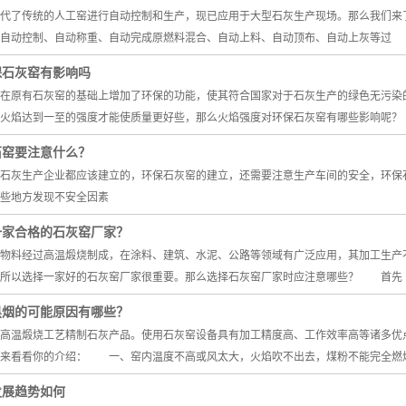
了传统的人工窑进行自动控制和生产，现已应用于大型石灰生产现场。那么我们
自动控制、自动称重、自动完成原燃料混合、自动上料、自动顶布、自动上灰等过
保石灰窑有影响吗
原有石灰窑的基础上增加了环保的功能，使其符合国家对于石灰生产的绿色无污染的
火焰达到一至的强度才能使质量更好些，那么火焰强度对环保石灰窑有哪些影响呢？
石窑要注意什么？
石灰生产企业都应该建立的，环保石灰窑的建立，还需要注意生产车间的安全，环保
些地方发现不安全因素
一家合格的石灰窑厂家？
物料经过高温煅烧制成，在涂料、建筑、水泥、公路等领域有广泛应用，其加工生产
。所以选择一家好的石灰窑厂家很重要。那么选择石灰窑厂家时应注意哪些？ 首先
黑烟的可能原因有哪些？
高温煅烧工艺精制石灰产品。使用石灰窑设备具有加工精度高、工作效率高等诸多优
们来看看你的介绍： 一、窑内温度不高或风太大，火焰吹不出去，煤粉不能完全燃
发展趋势如何