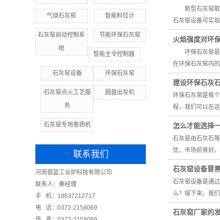
新型石灰窑取代
气烧石灰窑
智能料位计
石灰窑设备可实现
石灰窑自动控制系
节能环保石灰窑
火焰强度对环
统
环保石灰窑是在
智能主令控制器
在环保石灰窑内的
石灰窑设备
环保石灰窑
建设环保石灰
石灰窑点火工艺服
圆盘出灰机
环保石灰窑是每个
务
程，我们可以在这
石灰窑专用卷扬机
怎么才能选择
石灰是由石灰石等
优、市场前景好
联系我们
石灰窑设备冒
河南倡蓝工业炉科技有限公司
石灰窑设备是通过
联系人：秦经理
么？接下来，我
手 机：18637212717
电 话：0372-2158069
石灰窑厂家的
传 真：0372-2158069