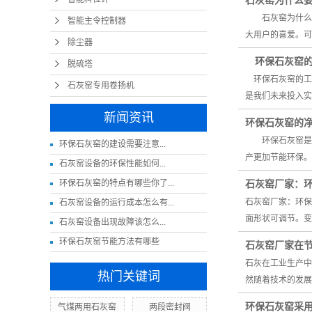
石灰窑为什么
石灰窑为什么要
智能主令控制器
大用户的喜爱。可
除尘器
环保石灰窑的
脱硫塔
环保石灰窑的工
石灰窑专用卷扬机
是我们未来投入
新闻资讯
环保石灰窑的
环保石灰窑是一
​环保石灰窑的建设需要注意...
产更加节能环保
​石灰窑设备的环保性能如何...
环保石灰窑的特点有哪些你了...
石灰窑厂家：
石灰窑厂家：环
石灰窑设备的运行成本怎么有...
面形状可调节。变
​石灰窑设备出现故障该怎么...
环保石灰窑节能方法有哪些
石灰窑厂家在
石灰在工业生产中
热门关键词
然随着技术的发展
环保石灰窑采
气煤两用石灰窑
两段密封阀