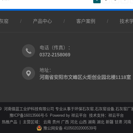
灰窑
/
产品中心
/
客户案例
/
技术
电话（传真）：
0372-2158069
地址：
河南省安阳市文峰区火炬创业园北楼1118室
 © 2019 河南倡蓝工业炉科技有限公司 专业从事于
环保石灰窑
,
石灰窑设备
,
石灰窑厂
豫ICP备16013566号-5
Powered by
祥云平台
技术支持：
祥云平台
热推产品
| 主营区域：
云南
贵州
广西
河北
山西
湖南
湖北
新疆
甘肃
河南
豫公网安备 41050202000539号