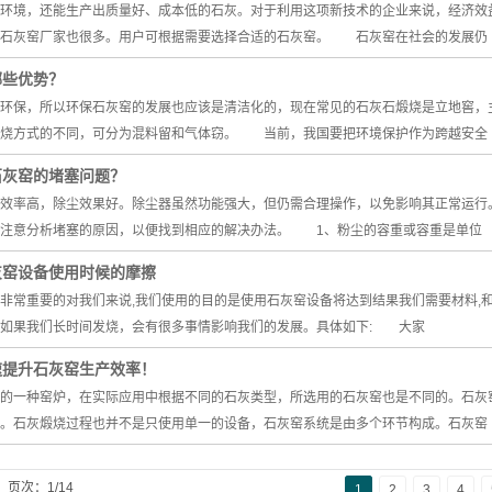
环境，还能生产出质量好、成本低的石灰。对于利用这项新技术的企业来说，经济效
，石灰窑厂家也很多。用户可根据需要选择合适的石灰窑。 石灰窑在社会的发展仍
哪些优势？
环保，所以环保石灰窑的发展也应该是清洁化的，现在常见的石灰石煅烧是立地窖，
燃烧方式的不同，可分为混料留和气体窃。 当前，我国要把环境保护作为跨越安全
石灰窑的堵塞问题？
效率高，除尘效果好。除尘器虽然功能强大，但仍需合理操作，以免影响其正常运行
要注意分析堵塞的原因，以便找到相应的解决办法。 1、粉尘的容重或容重是单位
灰窑设备使用时候的摩擦
非常重要的对我们来说,我们使用的目的是使用石灰窑设备将达到结果我们需要材料,和
、如果我们长时间发烧，会有很多事情影响我们的发展。具体如下: 大家
速提升石灰窑生产效率！
的一种窑炉，在实际应用中根据不同的石灰类型，所选用的石灰窑也是不同的。石灰
。石灰煅烧过程也并不是只使用单一的设备，石灰窑系统是由多个环节构成。石灰窑
页次：1/14
1
2
3
4