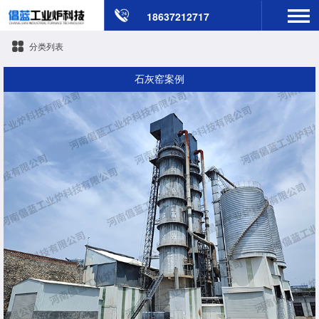
18637212717
分类列表
石灰窑案例