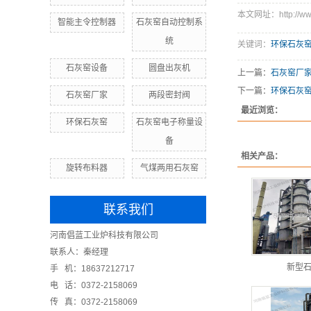
本文网址：http://www.
智能主令控制器
石灰窑自动控制系
统
关键词：
环保石灰
石灰窑设备
圆盘出灰机
上一篇：
​石灰窑厂
下一篇：
​环保石灰
石灰窑厂家
两段密封阀
最近浏览：
环保石灰窑
石灰窑电子称量设
备
相关产品：
旋转布料器
气煤两用石灰窑
联系我们
河南倡蓝工业炉科技有限公司
联系人：秦经理
新型
手 机：18637212717
电 话：0372-2158069
传 真：0372-2158069