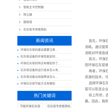
智能主令控制器
除尘器
脱硫塔
石灰窑专用卷扬机
新闻资讯
首先，环保石
消耗。通过提
​环保石灰窑的建设需要注意...
消耗对环境造
​石灰窑设备的环保性能如何...
其次，环保石
环保石灰窑的特点有哪些你了...
而环保石灰窑
石灰窑设备的运行成本怎么有...
再者，环保石
资源的技术，
​石灰窑设备出现故障该怎么...
选择环保石灰
环保石灰窑节能方法有哪些
窑可以彰显企
综上所述，选
热门关键词
赢。因此，我
节能环保石灰窑
石灰窑专用卷扬机