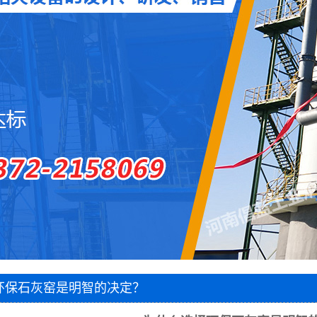
圆盘出灰机
两段密封阀
风帽
石灰窑电子称量设备
智能料位计
智能主令控制器
除尘器
脱硫塔
石灰窑专用卷扬机
1
2
3
环保石灰窑是明智的决定？