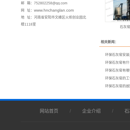
邮 箱：752802258@qq.com
www.hnchanglan.com
网 址：
地 址：河南省安阳市文峰区火炬创业园北
楼1118室
石灰
相关新闻：
环保石灰窑安装
​环保石灰窑有
​环保石灰窑有
环保石灰窑的工
​环保石灰窑的
网站首页
/
企业介绍
/
石