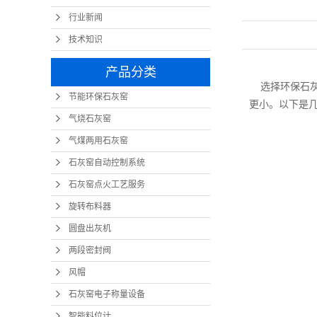
行业新闻
技术知识
产品分类
选择环保石灰
节能环保石灰窑
更小。以下是
气烧石灰窑
气煤两用石灰窑
石灰窑自动控制系统
石灰窑点火工艺服务
旋转布料器
圆盘出灰机
两段密封阀
风帽
石灰窑电子称量设备
智能料位计