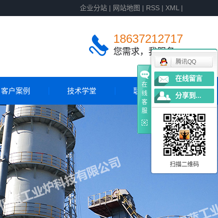
企业分站
|
网站地图
|
RSS
|
XML
|
18637212717
您需求，我服务
腾讯QQ
在线留言
在
客户案例
技术学堂
联系我们
线
分享到...
客
服
客户案例
国外案例
扫描二维码