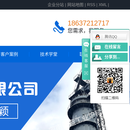
企业分站
|
网站地图
|
RSS
|
XML
|
18637212717
您需求，我服务
腾讯QQ
在线留言
在
客户案例
技术学堂
联系我们
线
分享到...
客
服
客户案例
国外案例
扫描二维码