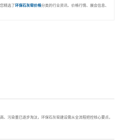
您精选了
环保石灰窑价格
分类的行业资讯、价格行情、展会信息、
高、污染重已逐步淘汰，环保石灰窑建设需从全流程把控核心要点，