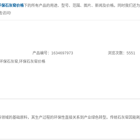
环保石灰窑价格
下的所有产品的用途、型号、范围、图片、新闻及价格。同时我们还为
击访问!
产品编号：1634697973
浏览次数：5551
环保石灰窑
,
环保石灰窑价格
等领域的基础原料，其生产过程的环保性直接关系到产业绿色转型。传统石灰窑因能耗