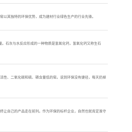
灰窑以其独特的环保优势，成为建材行业绿色生产的行业先锋。
。石灰与水反应形成的一种物质是氢氧化钙，氢氧化钙又称生石
活性、二氧化碳和硫、磷含量低的窑。说到环保没有捷径，每天扔掉
终让自己的产品走在前列。作为环保的标杆企业，自然也就肯定准守