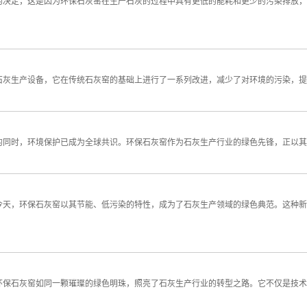
的决定，这是因为环保石灰窑在生产石灰的过程中具有更低的能耗和更少的污染排放，
石灰生产设备，它在传统石灰窑的基础上进行了一系列改进，减少了对环境的污染，提
的同时，环境保护已成为全球共识。环保石灰窑作为石灰生产行业的绿色先锋，正以其
今天，环保石灰窑以其节能、低污染的特性，成为了石灰生产领域的绿色典范。这种新
环保石灰窑如同一颗璀璨的绿色明珠，照亮了石灰生产行业的转型之路。它不仅是技术