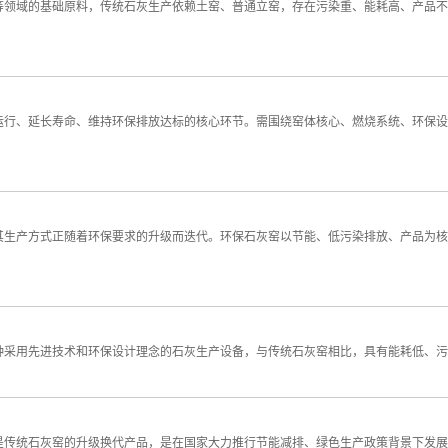
领域的基础原料，传统石灰生产依赖土窑、普通立窑，存在污染重、能耗高、产品不
运行、延长寿命、维持环保排放达标的核心环节。需围绕窑体核心、燃烧系统、环保设
其生产方式正随着环保要求的升级而迭代。环保石灰窑以节能、低污染排放、产品为核
种采用先进技术和环保设计理念的石灰生产设备，与传统石灰窑相比，具有能耗低、污
是传统石灰窑的升级换代产品，是在国家大力推行节能减排、绿色生产政策背景下发展