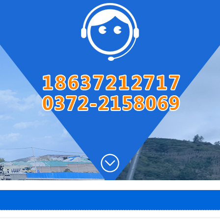
圆盘出灰机
两段密封阀
风帽
石灰窑电子称量设备
智能料位计
智能主令控制器
除尘器
脱硫塔
石灰窑专用卷扬机
1
2
3