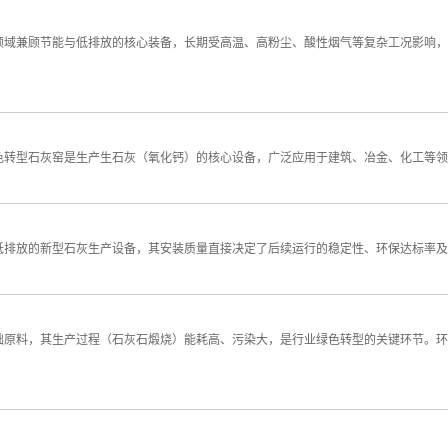
领域兼顾节能与低排放的核心装备，长期受高温、高粉尘、酸性烟气等复杂工况影响，
色转型石灰窑是生产生石灰（氧化钙）的核心设备，广泛应用于建筑、冶金、化工等领
低排放的新型石灰生产设备，其安装质量直接决定了后续运行的稳定性、环保达标率及
础原料，其生产过程（石灰石煅烧）能耗高、污染大，是行业绿色转型的关键环节。环