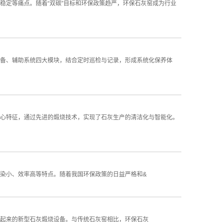
稳定等痛点。随着“双碳”目标和环保政策趋严，环保石灰窑成为行业
备、辅助系统四大模块，结合定时巡检与记录，形成系统化保养体
心特征，通过先进的煅烧技术，实现了石灰生产的清洁化与智能化。
染小、效率高等特点。随着我国环保政策的日益严格和&
起来的新型石灰煅烧设备。与传统石灰窑相比，环保石灰