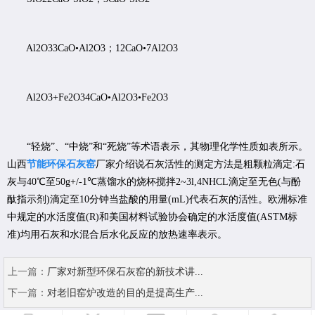
Al2O33CaO•Al2O3；12CaO•7Al2O3
Al2O3+Fe2O34CaO•Al2O3•Fe2O3
“轻烧”、“中烧”和“死烧”等术语表示，其物理化学性质如表所示。
山西
节能环保石灰窑
厂家介绍说石灰活性的测定方法是粗颗粒滴定:石
灰与40℃至50g+/-1℃蒸馏水的烧杯搅拌2~3l,4NHCL滴定至无色(与酚
酞指示剂)滴定至10分钟当盐酸的用量(mL)代表石灰的活性。欧洲标准
中规定的水活度值(R)和美国材料试验协会确定的水活度值(ASTM标
准)均用石灰和水混合后水化反应的放热速率表示。
上一篇：
厂家对新型环保石灰窑的新技术讲...
下一篇：
对老旧窑炉改造的目的是提高生产...