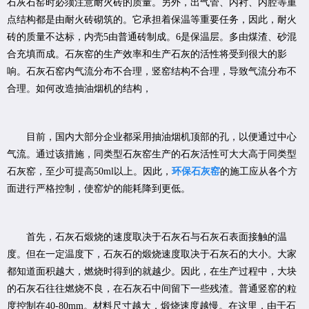
石灰石窑时必须注意耐火砖的质量。另外，出气管、内衬、内腔等重
点结构都是由耐火砖砌筑的。它承担着保温等重要任务，因此，耐火
砖的质量不达标，内壳5由普通砖制成。6是保温层。多由煤渣、砂混
合充填而成。石灰窑的生产效率和生产石灰的活性将受到很大的影
响。石灰石窑内气流分布不合理，竖窑结构不合理，导致气流分布不
合理。如何改造抽油烟机的结构，
目前，国内大部分企业都采用抽油烟机顶部的孔，以便通过中心
气流。通过该措施，同类型石灰窑生产的石灰活性可大大高于同类型
石灰窑，至少可提高50ml以上。因此，
环保石灰窑
的施工应从各个方
面进行严格控制，使窑炉的能耗降到更低。
首先，石灰石煅烧的速度取决于石灰石与石灰石表面接触的温
度。但在一定温度下，石灰石的煅烧速度取决于石灰石的大小。大家
都知道面积越大，燃烧时得到的就越少。因此，在生产过程中，大块
的石灰石往往燃烧不良，在石灰石中间留下一些残渣。普通竖窑的粒
度控制在40-80mm。材料尺寸越大，煅烧速度越慢。在这里，由于石