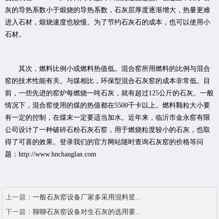
灰的导热系数小于煅烧的导热系数，石灰层厚度逐渐增大，热量更难
进入石材，煅烧速度也较慢。为了节约石灰石的成本，也可以使用小
石材。
其次，燃料比例小或燃料热值低。混合窑所用燃料的比例与混合
窑的技术性能有关。与煤相比，环保型混合石灰窑的成本非常低。目
前，一些先进的窑炉每燃烧一吨石灰，就有超过125公斤的石灰。一般
情况下，混合窑使用的煤的热值都在5500千卡以上。燃料颗粒大小要
有一定的控制，在煤末一定要适当加水。近年来，临沂市金永窑有限
公司设计了一种破碎石粉石灰石窑，用于燃烧粒度较小的石灰，也取
得了可喜的效果。登录我们的官方网站随时查询石灰窑的价格等问
题：http://www.hnchanglan.com
上一篇：
一般石灰窑设备厂家多采用混料竖...
下一篇：
聊聊石灰窑设备对生石灰的选用要...