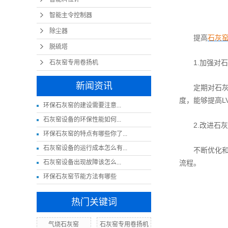
智能主令控制器
除尘器
提高
石灰
脱硫塔
1.加强对石
石灰窑专用卷扬机
新闻资讯
定期对石灰窑
度，能够提高L
​环保石灰窑的建设需要注意...
​石灰窑设备的环保性能如何...
2.改进石灰
环保石灰窑的特点有哪些你了...
石灰窑设备的运行成本怎么有...
不断优化和改
​石灰窑设备出现故障该怎么...
流程。
环保石灰窑节能方法有哪些
热门关键词
气烧石灰窑
石灰窑专用卷扬机