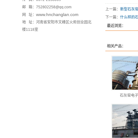
邮 箱：752802258@qq.com
上一篇：
新型石灰
www.hnchanglan.com
网 址：
下一篇：
什么样的
地 址：河南省安阳市文峰区火炬创业园北
最近浏览：
楼1118室
相关产品：
石灰窑电