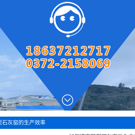
圆盘出灰机
两段密封阀
风帽
石灰窑电子称量设备
智能料位计
智能主令控制器
除尘器
脱硫塔
石灰窑专用卷扬机
1
2
3
型石灰窑的生产效率