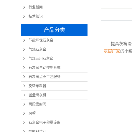
行业新闻
技术知识
产品分类
节能环保石灰窑
提高灰窑设
气烧石灰窑
灰窑厂家
的小
气煤两用石灰窑
石灰窑自动控制系统
石灰窑点火工艺服务
旋转布料器
圆盘出灰机
两段密封阀
风帽
石灰窑电子称量设备
智能料位计