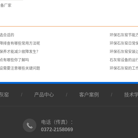
设备厂家
么选合适的
环保石灰窑节能
故障排查有哪些常用方法呢
​环保石灰窑日常
么保养才能减少故障发生？
环保石灰窑安装
点有哪些你了解吗
石灰窑设备的运
建设需要注意哪些关键问题
环保石灰窑的工
灰窑
/
产品中心
/
客户案例
/
技术
电话（传真）：
0372-2158069