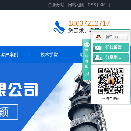
企业分站
|
网站地图
|
RSS
|
XML
|
18637212717
您需求，我服务
腾讯QQ
在线留言
在
客户案例
技术学堂
联系我们
线
分享到...
客
服
客户案例
国外案例
扫描二维码