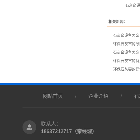
石灰窑
相关新闻：
​石灰窑设备怎
​环保石灰窑的
​石灰窑设备怎
环保石灰窑的特
​环保石灰窑的
网站首页
/
企业介绍
/
石
联系人：
18637212717（秦经理）