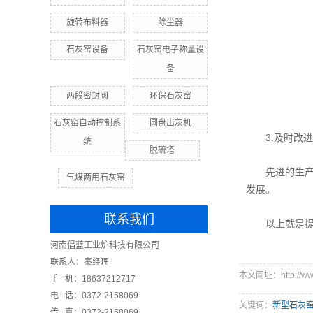
旋转布料器
除尘器
石灰窑设备
石灰窑电子称量设
备
两段密封阀
环保石灰窑
石灰窑自动控制系
圆盘出灰机
3.及时改进
统
脱硫塔
先进的生产设
气煤两用石灰窑
发展。
联系我们
以上就是提高
河南倡蓝工业炉科技有限公司
联系人：秦经理
本文网址：http://www.
手 机：18637212717
电 话：0372-2158069
关键词：
新型石灰
传 真：0372-2158069