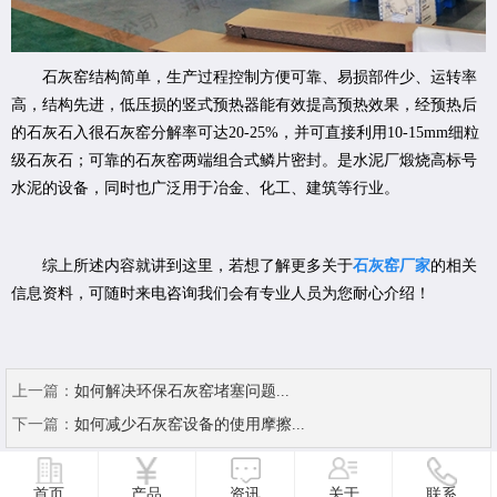
石灰窑结构简单，生产过程控制方便可靠、易损部件少、运转率
高，结构先进，低压损的竖式预热器能有效提高预热效果，经预热后
的石灰石入很石灰窑分解率可达20-25%，并可直接利用10-15mm细粒
级石灰石；可靠的石灰窑两端组合式鳞片密封。是水泥厂煅烧高标号
水泥的设备，同时也广泛用于冶金、化工、建筑等行业。
综上所述内容就讲到这里，若想了解更多关于
石灰窑厂家
的相关
信息资料，可随时来电咨询我们会有专业人员为您耐心介绍！
上一篇：
如何解决环保石灰窑堵塞问题...
下一篇：
如何减少石灰窑设备的使用摩擦...
首页
产品
资讯
关于
联系