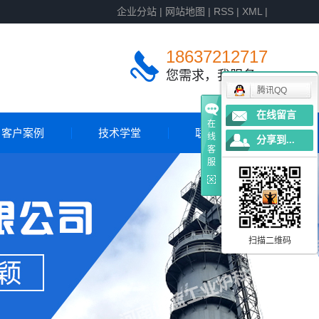
企业分站
|
网站地图
|
RSS
|
XML
|
18637212717
您需求，我服务
腾讯QQ
在线留言
在
客户案例
技术学堂
联系我们
线
分享到...
客
服
客户案例
国外案例
扫描二维码