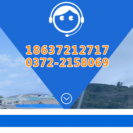
圆盘出灰机
两段密封阀
风帽
石灰窑电子称量设备
智能料位计
智能主令控制器
除尘器
脱硫塔
石灰窑专用卷扬机
1
2
3